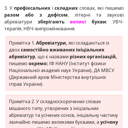
3. У
префіксальних
і
складних
словах, які пишемо
разом або з дефісом
, літерні та звукові
абревіатури
зберігають
великі
букви
: УВЧ-
терапі́я, НВЧ-випромі́нювання.
Примітка 1.
Абревіатури,
які складаються із
двох
самостійно вживаних ініціальних
абревіатур
, що є назвами
різних організацій,
пишемо
окремо:
ІФ НАНУ (Інститут фізики
Національної академії наук України), ДА МВСУ
(Державний архів Міністерства внутрішніх
справ України).
Примітка 2. У складноскорочених словах
мішаного типу, утворених з ініціальних
абревіатур та усічених основ, ініціальну частину
звичайно пишемо великими буквами, а
усічену