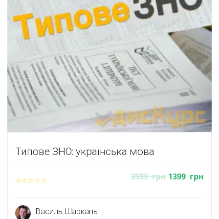
Типове ЗНО: українська мова
3599
грн
1399
грн
Василь Шаркань