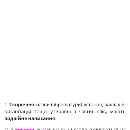
1.
Скорочені
назви (абревіатури) установ, закладів,
організацій тощо, утворені з частин слів, мають
подвійне написання
:
1) з
великої
букви, якщо ці слова вживаються на