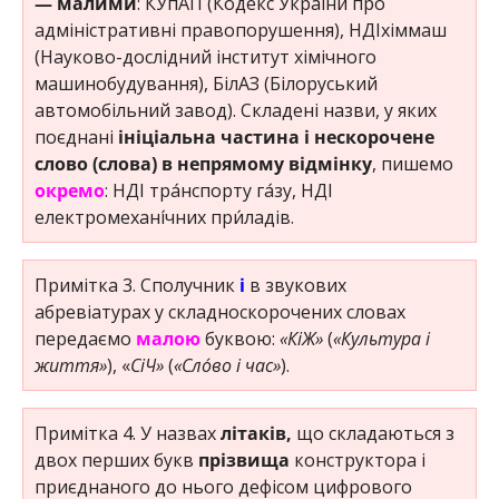
— малими
: КУпАП (Кодекс України про
адміністративні правопорушення), НДІхіммаш
(Науково-дослідний інститут хімічного
машинобудування), БілАЗ (Білоруський
автомобільний завод). Складені назви, у яких
поєднані
ініціальна частина і нескорочене
слово (слова) в непрямому відмінку
, пишемо
окремо
: НДІ тра́нспорту га́зу, НДІ
електромехані́чних при́ладів.
Примітка 3. Сполучник
і
в звукових
абревіатурах у складноскорочених словах
передаємо
малою
буквою:
«КіЖ»
(
«Культура і
життя»
), «
СіЧ»
(
«Сло́во і час»
).
Примітка 4. У назвах
літаків,
що складаються з
двох перших букв
прізвища
конструктора і
приєднаного до нього дефісом цифрового