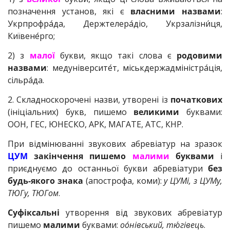
позначення установ, які є
власними назвами
:
Укрпрофра́да, Держтелера́діо, Укрзалізни́ця,
Київене́рго;
2) з
малої
букви, якщо такі слова є
родовими
назвами
: медуніверсите́т, міськдержадміністра́ція,
сільра́да.
2. Складноскорочені назви, утворені із
початкових
(ініціальних) букв, пишемо
великими
буквами:
ООН, ГЕС, ЮНЕСКО, АРК, МАГАТЕ, АТС, КНР.
При відмінюванні звукових абревіатур на зразок
ЦУМ
закінчення пишемо
малими
буквами
і
приєднуємо до останньої букви абревіатури
без
будь-якого знака
(апострофа, коми):
у ЦУМі, з ЦУМу,
ТЮГу, ТЮГом
.
Суфіксальні
утворення від звукових абревіатур
пишемо
малими
буквами:
оо́нівський, тю́гівець
.