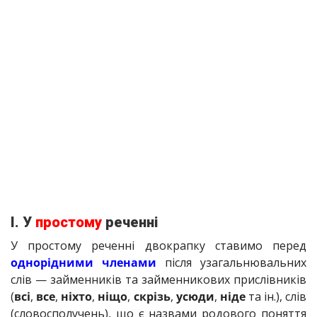
І. У
простому
реченні
У простому реченні двокрапку ставимо перед
однорідними членами
після узагальнювальних
слів — займенників та займенникових прислівників
(
всі
,
все
,
ніхто
,
ніщо
,
скрізь
,
усюди
,
ніде
та ін.), слів
(словосполучень), що є назвами родового поняття