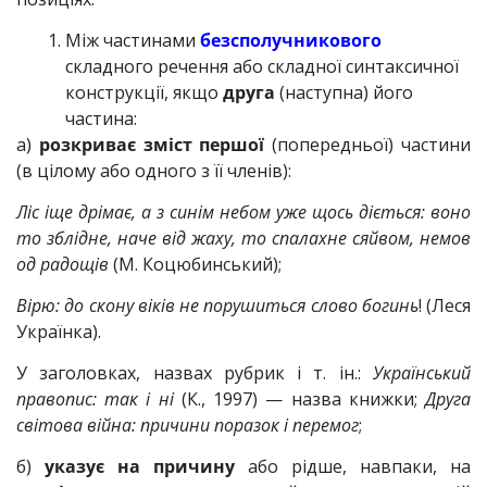
Між частинами
безсполучникового
складного речення або складної синтаксичної
конструкції, якщо
друга
(наступна) його
частина:
а)
розкриває зміст першої
(попередньої) частини
(в цілому або одного з її членів):
Ліс іще дрімає, а з синім небом уже щось діється: воно
то зблідне, наче від жаху, то спалахне сяйвом, немов
од радощів
(М. Коцюбинський);
Вірю: до скону віків не порушиться слово богинь
! (Леся
Українка).
У заголовках, назвах рубрик і т. ін.:
Український
правопис: так і ні
(К., 1997) — назва книжки;
Друга
світова війна: причини поразок і перемог
;
б)
указує на причину
або рідше, навпаки, на