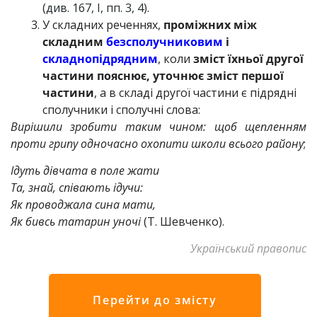
(
див. 167, І, пп. 3, 4
).
У складних реченнях,
проміжних між
складним
безсполучниковим
і
складнопідрядним
, коли
зміст їхньої другої
частини пояснює, уточнює зміст першої
частини
, а в складі другої частини є підрядні
сполучники і сполучні слова:
Вирішили зробити таким чином: щоб щепленням
проти грипу одночасно охопити школи всього району
;
Ідуть дівчата в поле жати
Та, знай, співають ідучи:
Як проводжала сина мати,
Як бивсь татарин уночі
(Т. Шевченко).
Український правопис
Перейти до змісту