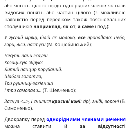
або чогось цілого щодо однорідних членів як назв
видових понять або частин цілого (з можливою
наявністю перед переліком також пояснювальних
сполучників
наприклад
,
як-от
,
а саме
і под.):
У густій мряці, білій як молоко,
все
пропадало: небо,
гори, ліси, пастухи
(М. Коцюбинський);
Несуть пани есаули
Козацькую збрую:
Литий панцир порубаний,
Шаблю золотую,
Три рушниці-гаківниці
І три самопали…
(Т. Шевченко);
Заснув
<…>
, і снилися
красиві коні
: сірі, гніді, вороні
(В.
Симоненко).
Двокрапку перед
однорідними членами речення
можна ставити й
за відсутності