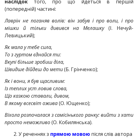
наслідок
того, про що йдеться в першій
(попередній) частині:
Лаврін не поганяв волів: він забув і про воли, і про
мішки й тільки дивився на Мелашку
(І. Нечуй-
Левицький);
Як мала у тебе сила,
То з гуртом єднайся ти:
Вкупі більше зробиш діла,
Швидше дійдеш до мети
(Б. Грінченко);
Як і вони, я був щасливим:
Із теплих уст ловив слова,
Що казкою ставали, дивом,
В якому всесвіт ожива
(О. Ющенко);
Віхола розпочалася з самісінького ранку: вийти з хати
просто неможливо
(О. Кобилянська).
У реченнях з
прямою мовою
після слів автора