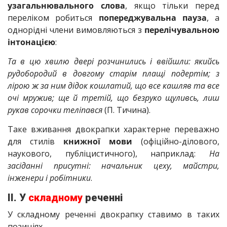
узагальнювального слова
, якщо тільки перед
переліком робиться
попереджувальна пауза
, а
однорідні члени вимовляються з
перелічувальною
інтонацією
:
Та в цю хвилю двері розчинились і ввійшли: якийсь
рудобородий
в довгому старім плащі подертім; з
лірою ж за ним дідок кошлатий, що все кашляв та все
очі мружив; ще й третій, що безруко щуливсь,
лиш
рукав сорочки теліпався
(П. Тичина).
Таке вживання двокрапки характерне переважно
для стилів
книжної мови
(офіційно-ділового,
наукового, публіцистичного), наприклад:
На
засіданні присутні: начальник цеху, майстри,
інженери і робітники
.
ІІ. У
складному
реченні
У складному реченні двокрапку ставимо в таких
позиціях.