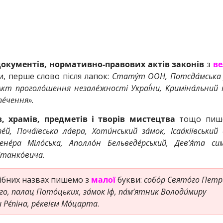
кументів, нормативно-правових актів законів
з
ве
и, перше слово після лапок:
Стату́т ООН, Потсда́мська у
Акт проголо́шення незале́жності Украї́ни, Криміна́льний к
пе́чення»
.
в, храмів, предметів і творів мистецтва
тощо пиш
зе́й, Поча́ївська ла́вра, Хоти́нський за́мок, Ісаа́кіївський 
ене́ра Міло́ська, Аполло́н Бельведе́рський, Дев’я́та сим
 Станко́вича
.
ібних назвах пишемо з
малої
букви:
собо́р Свято́го Петра
ого, палац Пото́цьких, за́мок Іф, па́м’ятник Володи́миру
 Рє́піна, ре́квієм Мо́царта
.