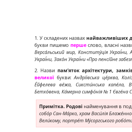
1. У складених назвах
найважливіших до
букви пишемо
перше
слово, власні назв
Верса́льський мир, Конститу́ція Украї́ни, 
Украї́ни, Зако́н Украї́ни «Про пенсі́йне забез
2. Назви
пам’яток архітектури, замкі
великої
букви:
Андрі́ївська це́рква, Колі
Е́йфелева ве́жа, Сиксти́нська капе́ла, В
Бетхо́вена, Ка́мерна симфо́нія № 1 Євге́на
Примітка. Родові
найменування в под
собо́р Сан-Ма́рко, храм Васи́лія Блаже́нн
Вели́кому, портре́т Му́соргського робо́ти