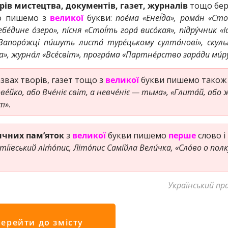
рів мистецтва, документів, газет, журналів
тощо бер
во пишемо з
великої
букви:
пое́ма «Енеї́да», рома́н «Сто
е́дине о́зеро», пі́сня «Стої́ть гора́ висо́кая», підру́чник «І
 «Запоро́жці пи́шуть листа́ туре́цькому султа́нові», скуль
а», журна́л «Все́світ», програ́ма «Партне́рство зара́ди ми́р
звах творів, газет тощо з
великої
букви пишемо також
ве́йко, або Вче́ніє світ, а невче́ніє — тьма», «Глита́й, або 
ст»
.
ичних пам’яток
з
великої
букви пишемо
перше
слово і
тіївський літ́о́пис, Літо́пис Самі́йла Вели́чка, «Сло́во о полку
Український пр
ерейти до змісту