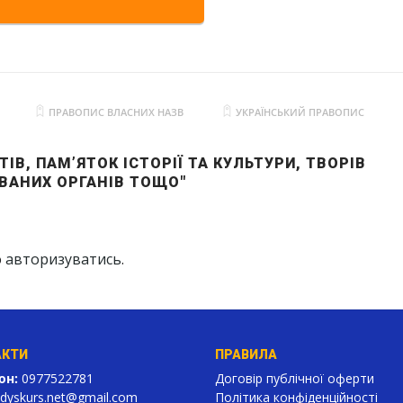
ПРАВОПИС ВЛАСНИХ НАЗВ
УКРАЇНСЬКИЙ ПРАВОПИС
ІВ, ПАМ’ЯТОК ІСТОРІЇ ТА КУЛЬТУРИ, ТВОРІВ
ВАНИХ ОРГАНІВ ТОЩО"
о
авторизуватись
.
АКТИ
ПРАВИЛА
он:
0977522781
Договір публічної оферти
dyskurs.net
@gmail.com
Політика конфіденційності