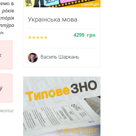
емо в
 ро́ків
сто́рія
Українська мова
пту́ра
у»
.
4299
грн
ж
Василь Шаркань
́
авопис