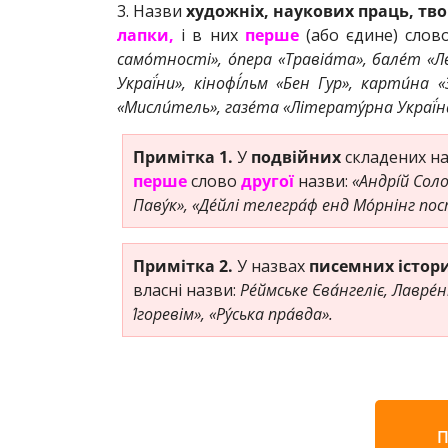
3. Назви
художніх, наукових праць, тво
лапки,
і в них
перше
(або єдине) сло
само́тності», о́пера «Травіа́та», бале́т «Леб
Украї́ни», кінофі́́льм «Бен Гур», карти́на
«Мисли́тель», газе́та «Літерату́рна Украї́н
Примітка 1.
У
подвійних
складених на
перше
слово
другої
назви:
«Андрі́й Соло
Паву́к», «Де́йлі телегра́ф енд Мо́рнінг по
Примітка 2.
У назвах
писемних істор
власні назви:
Ре́ймське Єва́нгеліє, Лавре́н
І́горевім», «Ру́ська пра́вда».
П