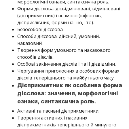
морфологічні ознаки, синтаксична роль.
Форми дієслова: дієвідмінювані, відмінювані
(дієприкметник) і незмінні (інфінітив,
дієприслівник, форми на -но, -то).
Безособові дієслова.
Способи дієслова: дійсний, умовний,
наказовий.
Творення форм умовного та наказового
способів дієслів.
Особові закінчення дієслів І та II дієвідміни.
Чергування приголосних в особових формах
дієслів теперішнього та майбутнього часу.
Дієприкметник як особлива форма
дієслова: значення, морфологічні
ознаки, синтаксична роль.
Активні та пасивні дієприкметники.
Творення активних і пасивних
дієприкметників теперішнього й минулого