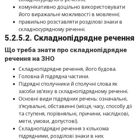
комунікативно доцільно використовувати
його виражальні можливості в мовленні;
правильно розставляти розділові знаки в
складносурядному реченні.
5.2.5.2. Складнопідрядне речення
Що треба знати про складнопідрядне
речення на ЗНО
Складнопідрядне речення, його будова.
Головна й підрядна частини.
Підрядні сполучники й сполучні слова як
засоби зв’язку в складнопідрядному реченні.
Основні види підрядних речень: означальні,
з’ясувальні, обставинні (місця, часу, способу дії
та ступеня, порівняльні, причини, наслідкові,
мети, умови, допустові).
Складнопідрядні речення з кількома
підрядними, розділові знаки в них.