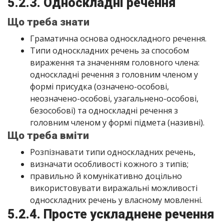
5.2.3. Односкладні речення
Що треба знати
Граматична основа односкладного речення.
Типи односкладних речень за способом
вираження та значенням головного члена:
односкладні речення з головним членом у
формі присудка (означено-особові,
неозначено-особові, узагальнено-особові,
безособові) та односкладні речення з
головним членом у формі підмета (називні).
Що треба вміти
Розпізнавати типи односкладних речень,
визначати особливості кожного з типів;
правильно й комунікативно доцільно
використовувати виражальні можливості
односкладних речень у власному мовленні.
5.2.4. Просте ускладнене речення