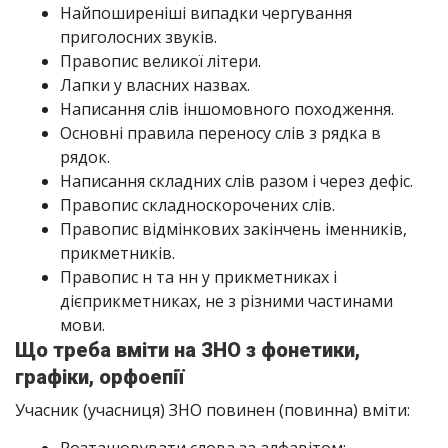
Найпоширеніші випадки чергування
приголосних звуків.
Правопис великої літери.
Лапки у власних назвах.
Написання слів іншомовного походження.
Основні правила переносу слів з рядка в
рядок.
Написання складних слів разом і через дефіс.
Правопис складноскорочених слів.
Правопис відмінкових закінчень іменників,
прикметників.
Правопис н та нн у прикметниках і
дієприкметниках, не з різними частинами
мови.
Що треба вміти на ЗНО з фонетики,
графіки, орфоепії
Учасник (учасниця) ЗНО повинен (повинна) вміти: