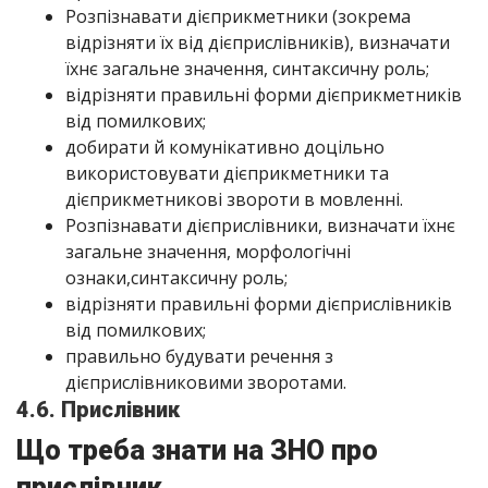
Розпізнавати дієприкметники (зокрема
відрізняти їх від дієприслівників), визначати
їхнє загальне значення, синтаксичну роль;
відрізняти правильні форми дієприкметників
від помилкових;
добирати й комунікативно доцільно
використовувати дієприкметники та
дієприкметникові звороти в мовленні.
Розпізнавати дієприслівники, визначати їхнє
загальне значення, морфологічні
ознаки,синтаксичну роль;
відрізняти правильні форми дієприслівників
від помилкових;
правильно будувати речення з
дієприслівниковими зворотами.
4.6. Прислівник
Що треба знати на ЗНО про
прислівник