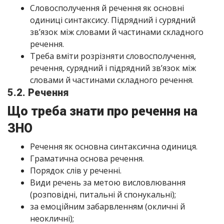
Словосполучення й речення як основні
одиниці синтаксису. Підрядний і сурядний
зв’язок між словами й частинами складного
речення.
Треба вміти розрізняти словосполучення,
речення, сурядний і підрядний зв’язок між
словами й частинами складного речення.
5.2. Речення
Що треба знати про речення на
ЗНО
Речення як основна синтаксична одиниця.
Граматична основа речення.
Порядок слів у реченні.
Види речень за метою висловлювання
(розповідні, питальні й спонукальні);
за емоційним забарвленням (окличні й
неокличні);