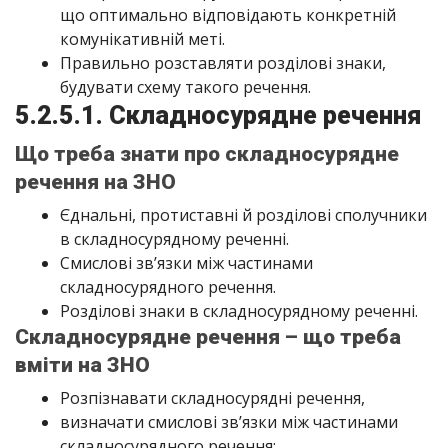
що оптимально відповідають конкретній
комунікативній меті.
Правильно розставляти розділові знаки,
будувати схему такого речення.
5.2.5.1. Складносурядне речення
Що треба знати про складносурядне
речення на ЗНО
Єднальні, протиставні й розділові сполучники
в складносурядному реченні.
Смислові зв’язки між частинами
складносурядного речення.
Розділові знаки в складносурядному реченні.
Складносурядне речення – що треба
вміти на ЗНО
Розпізнавати складносурядні речення,
визначати смислові зв’язки між частинами
складносурядного речення;