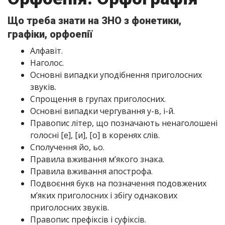
Що треба знати на ЗНО з фонетики,
графіки, орфоепії
Алфавіт.
Наголос.
Основні випадки уподібнення приголосних
звуків.
Спрощення в групах приголосних.
Основні випадки чергування у-в, i-й.
Правопис літер, що позначають ненаголошені
голосні [е], [и], [о] в коренях слів.
Сполучення йо, ьо.
Правила вживання м’якого знака.
Правила вживання апострофа.
Подвоєння букв на позначення подовжених
м’яких приголосних і збігу однакових
приголосних звуків.
Правопис префіксів і суфіксів.