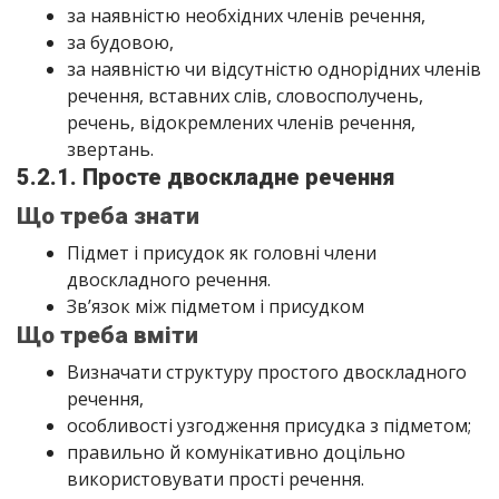
за наявністю необхідних членів речення,
за будовою,
за наявністю чи відсутністю однорідних членів
речення, вставних слів, словосполучень,
речень, відокремлених членів речення,
звертань.
5.2.1. Просте двоскладне речення
Що треба знати
Підмет і присудок як головні члени
двоскладного речення.
Зв’язок між підметом і присудком
Що треба вміти
Визначати структуру простого двоскладного
речення,
особливості узгодження присудка з підметом;
правильно й комунікативно доцільно
використовувати прості речення.