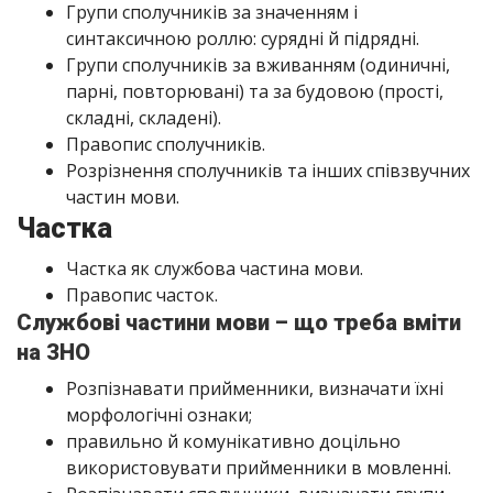
Групи сполучників за значенням і
синтаксичною роллю: сурядні й підрядні.
Групи сполучників за вживанням (одиничні,
парні, повторювані) та за будовою (прості,
складні, складені).
Правопис сполучників.
Розрізнення сполучників та інших співзвучних
частин мови.
Частка
Частка як службова частина мови.
Правопис часток.
Службові частини мови – що треба вміти
на ЗНО
Розпізнавати прийменники, визначати їхні
морфологічні ознаки;
правильно й комунікативно доцільно
використовувати прийменники в мовленні.