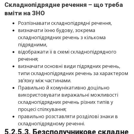
Складнопідрядне речення – що треба
вміти на ЗНО
Розпізнавати складнопідрядні речення,
визначати їхню будову, зокрема
складнопідрядних речень з кількома
підрядними,
відображати її в схемі складнопідрядного
речення;
визначати основні види підрядних речень,
типи складнопідрядних речень за характером
зв’язку між частинами.
Правильно й комунікативно доцільно
використовувати виражальні можливості
складнопідрядних речень різних типів у
процесі спілкування;
правильно розставляти розділові знаки в
складнопідрядному реченні.
5.2.5.3. Безсполучникове складне