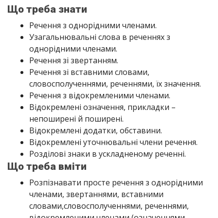
Що треба знати
Речення з однорідними членами.
Узагальнювальні слова в реченнях з
однорідними членами.
Речення зі звертанням.
Речення зі вставними словами,
словосполученнями, реченнями, їх значення.
Речення з відокремленими членами.
Відокремлені означення, прикладки –
непоширені й поширені.
Відокремлені додатки, обставини.
Відокремлені уточнювальні члени речення.
Розділові знаки в ускладненому реченні.
Що треба вміти
Розпізнавати просте речення з однорідними
членами, звертаннями, вставними
словами,словосполученнями, реченнями,
відокремленими членами (означеннями,