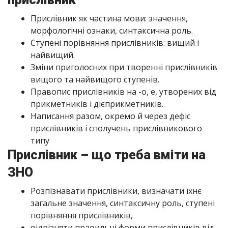
Прислівник як частина мови: значення,
морфологічні ознаки, синтаксична роль.
Ступені порівняння прислівників: вищий і
найвищий.
Зміни приголосних при творенні прислівників
вищого та найвищого ступенів.
Правопис прислівників на -о, е, утворених від
прикметників і дієприкметників.
Написання разом, окремо й через дефіс
прислівників і сполучень прислівникового
типу
Прислівник – що треба вміти на
ЗНО
Розпізнавати прислівники, визначати їхнє
загальне значення, синтаксичну роль, ступені
порівняння прислівників,
відрізняти правильні форми прислівників від