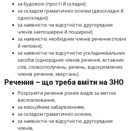
за будовою (прості й складні);
за складом граматичної основи (двоскладні й
односкладні);
за наявністю чи відсутністю другорядних
членів (непоширені й поширені);
за наявністю необхідних членів речення (повні
й неповні);
за наявністю чи відсутністю ускладнювальних
засобів (однорідних членів речення, вставних
слів, словосполучень, речень, відокремлених
членів речення, звертань).
Речення – що треба вміти на ЗНО
Розрізняти речення різних видів за метою
висловлювання,
за емоційним забарвленням,
за складом граматичної основи,
за наявністю чи відсутністю другорядних
членів,