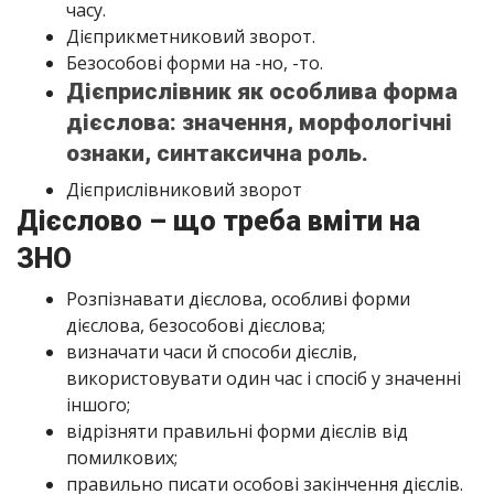
часу.
Дієприкметниковий зворот.
Безособові форми на -но, -то.
Дієприслівник як особлива форма
дієслова: значення, морфологічні
ознаки, синтаксична роль.
Дієприслівниковий зворот
Дієслово – що треба вміти на
ЗНО
Розпізнавати дієслова, особливі форми
дієслова, безособові дієслова;
визначати часи й способи дієслів,
використовувати один час і спосіб у значенні
іншого;
відрізняти правильні форми дієслів від
помилкових;
правильно писати особові закінчення дієслів.