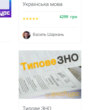
Українська мова
4299
грн
Василь Шаркань
Типове ЗНО: