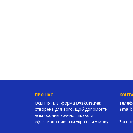
ПРО НАС
КОНТ
Освітня платформа
Dyskurs.net
Телеф
створена для того, щоб допомогти
Email:
всім охочим зручно, цікаво й
ефективно вивчати українську мову.
Заснов