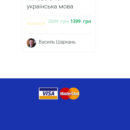
українська мова
3599
грн
1399
грн
Василь Шаркань