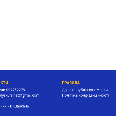
АКТИ
ПРАВИЛА
он:
0977522781
Договір публічної оферти
dyskurs.net
@gmail.com
Політика конфіденційності
ник - В.Шаркань