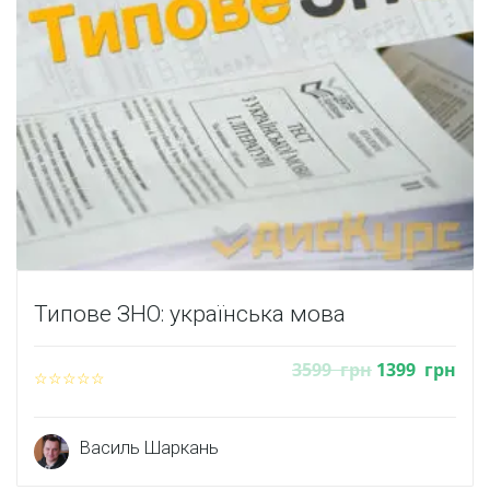
Типове ЗНО: українська мова
3599
грн
1399
грн
Василь Шаркань