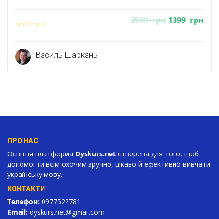
3599
грн
1399
грн
Василь Шаркань
ПРО НАС
Освітня платформа
Dyskurs.net
створена для того, щоб
допомогти всім охочим зручно, цікаво й ефективно вивчати
українську мову.
КОНТАКТИ
Телефон:
0977522781
Email:
dyskurs.net
@gmail.com