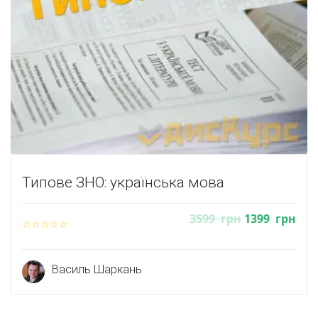
Типове ЗНО: українська мова
3599
грн
1399
грн
Василь Шаркань