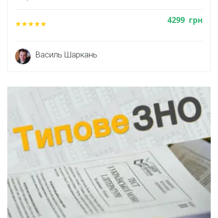
4299
грн
Василь Шаркань