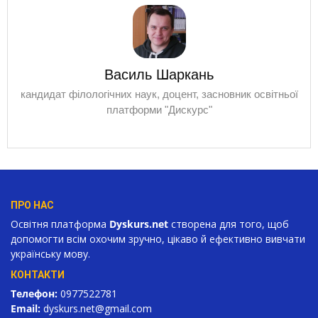
Василь Шаркань
кандидат філологічних наук, доцент, засновник освітньої
платформи "Дискурс"
ПРО НАС
Освітня платформа
Dyskurs.net
створена для того, щоб
допомогти всім охочим зручно, цікаво й ефективно вивчати
українську мову.
КОНТАКТИ
Телефон:
0977522781
Email:
dyskurs.net
@gmail.com